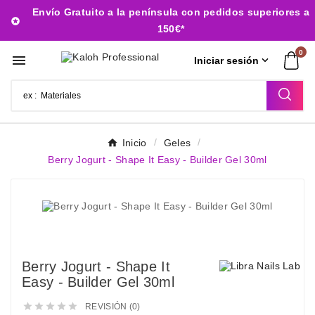
Envío Gratuito a la península con pedidos superiores a

150€*
0


Iniciar sesión
Inicio
Geles
Berry Jogurt - Shape It Easy - Builder Gel 30ml
Berry Jogurt - Shape It
Easy - Builder Gel 30ml





REVISIÓN (0)