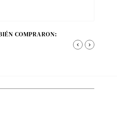
MBIÉN COMPRARON:

