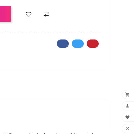
O



