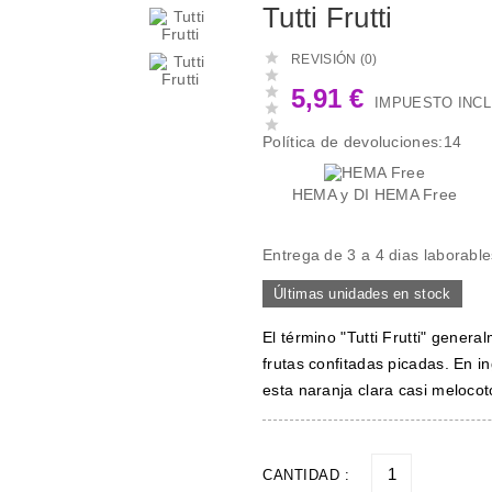
Tutti Frutti

REVISIÓN (0)


5,91 €
IMPUESTO INCL


Política de devoluciones:14
HEMA y DI HEMA Free
Entrega de 3 a 4 dias laborable
Últimas unidades en stock
El término "Tutti Frutti" genera
frutas confitadas picadas. En i
esta naranja clara casi melocotó
CANTIDAD :