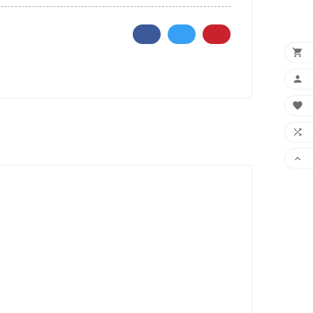




