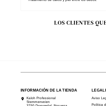
LOS CLIENTES QU
INFORMACIÓN DE LA TIENDA
LEGAL
Kaloh Professional
Aviso Le
location_on
Stemmenveien
Política 
3750 Drangedal, Noruega