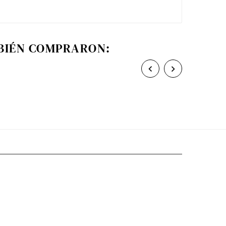
MBIÉN COMPRARON:

