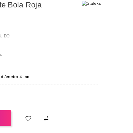
e Bola Roja
UIDO
s
e diámetro 4 mm
O