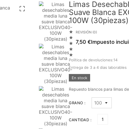
Limas Desechabl

Suave Blanca E
100W (30piezas)

REVISIÓN (0)

7,50 €
Impuesto inclu



Política de devoluciones:14
Entrega de 3 a 4 dias laborables
En stock
Repuesto blancos para limas d
GRANO :
CANTIDAD :