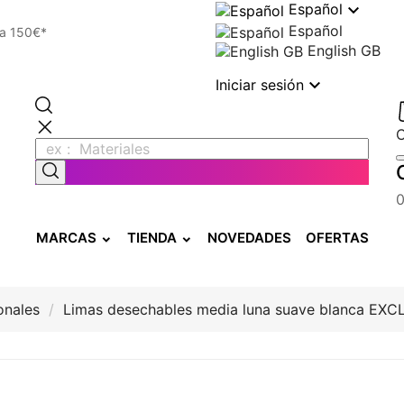

Español
Español
 a 150€*
English GB

Iniciar sesión
C
MARCAS
TIENDA
NOVEDADES
OFERTAS
onales
Limas desechables media luna suave blanca EX