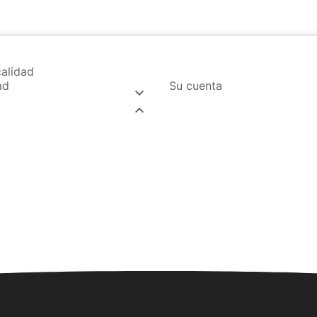
alidad
ad
Su cuenta

