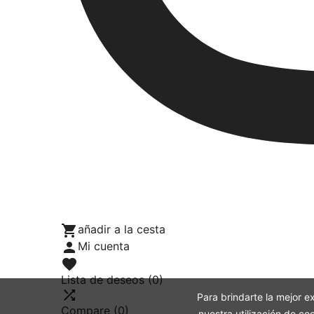

añadir a la cesta

Mi cuenta

Lista de deseos
(0)

Para brindarte la mejor ex
Compare (
0
)
nuestra utilización de c