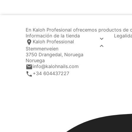
En Kaloh Profesional ofrecemos productos de c
Información de la tienda
Legalid

location_on
Kaloh Professional

Stemmenveien
3750 Drangedal, Noruega
Noruega
email
info@kalohnails.com
call
+34 604437227