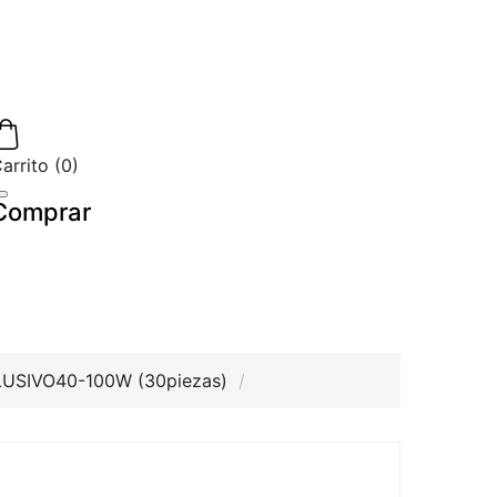
arrito
(
0
)
Comprar
0
CLUSIVO40-100W (30piezas)