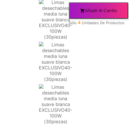
Añadir Al Carrito

4
Sólo
Unidades De Productos