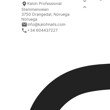

location_on
Kaloh Professional

Stemmenveien
3750 Drangedal, Noruega
Noruega
email
info@kalohnails.com
call
+34 604437227