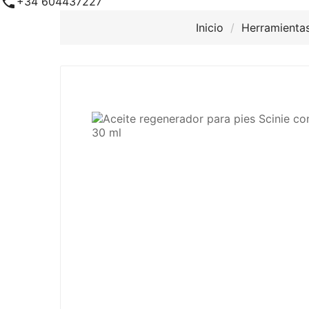

+34 604437227
Inicio
Herramientas