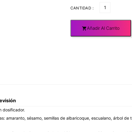
CANTIDAD :
Añadir Al Carrito

evisión
n dosificador.
ntas: amaranto, sésamo, semillas de albaricoque, escualano, árbol de 