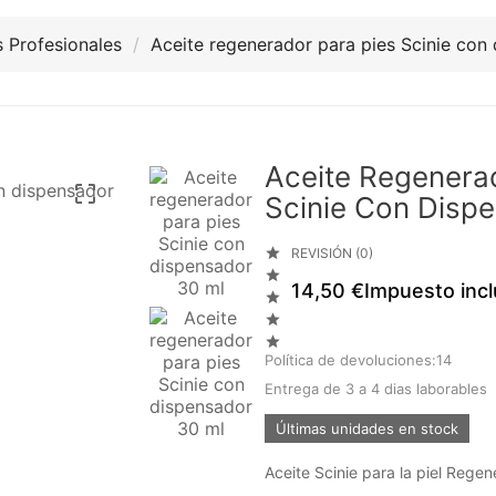
 Profesionales
Aceite regenerador para pies Scinie con
Aceite Regenera

Scinie Con Disp

REVISIÓN (0)

14,50 €
Impuesto incl



Política de devoluciones:14
Entrega de 3 a 4 dias laborables
Últimas unidades en stock
Aceite Scinie para la piel Rege