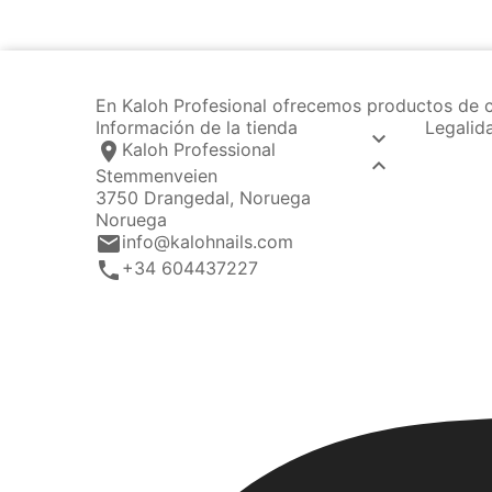
En Kaloh Profesional ofrecemos productos de c
Información de la tienda
Legalid

location_on
Kaloh Professional

Stemmenveien
3750 Drangedal, Noruega
Noruega
email
info@kalohnails.com
call
+34 604437227