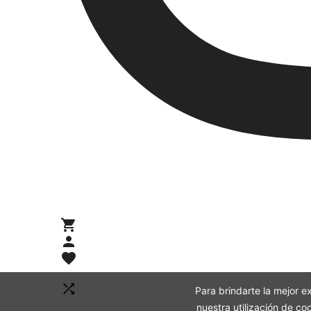

añadir a la cesta

Mi cuenta

Lista de deseos
(0)

Para brindarte la mejor ex
Compare (
0
)
nuestra utilización de c