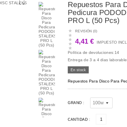

Repuestos Para D
Pedicura PODO
PRO L (50 Pcs)

REVISIÓN (0)


4,41 €
IMPUESTO INCL


Política de devoluciones:14
Entrega de 3 a 4 dias laborable
En stock
Repuestos Para Disco Para P
GRANO :
CANTIDAD :