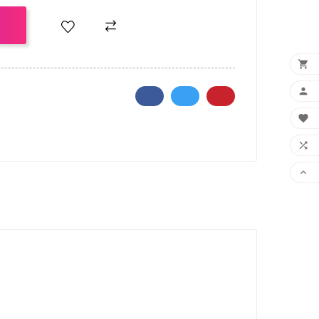
O




