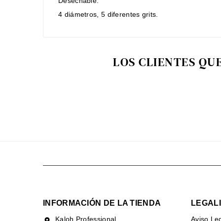
Desechable.
4 diámetros, 5 diferentes grits.
LOS CLIENTES QU
INFORMACIÓN DE LA TIENDA
LEGAL
Kaloh Professional
Aviso Le
location_on