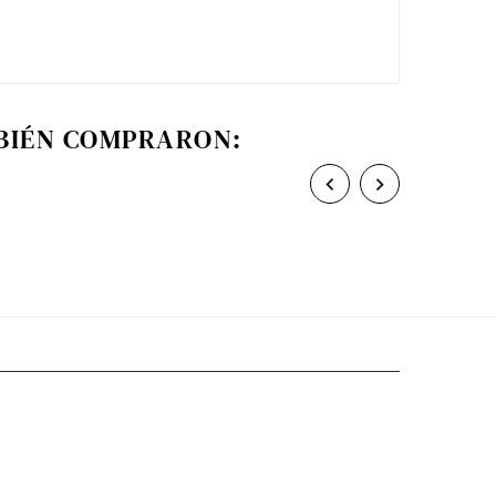
MBIÉN COMPRARON:

